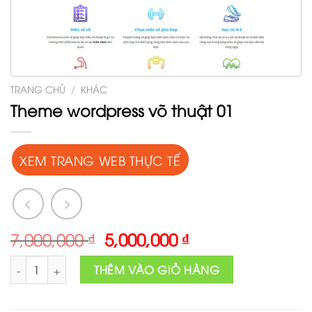
TRANG CHỦ
/
KHÁC
Theme wordpress võ thuật 01
XEM TRANG WEB THỰC TẾ
Original
Current
7,000,000
₫
5,000,000
₫
price
price
Theme wordpress võ thuật 01 số lượng
was:
is:
THÊM VÀO GIỎ HÀNG
7,000,000 ₫.
5,000,000 ₫.