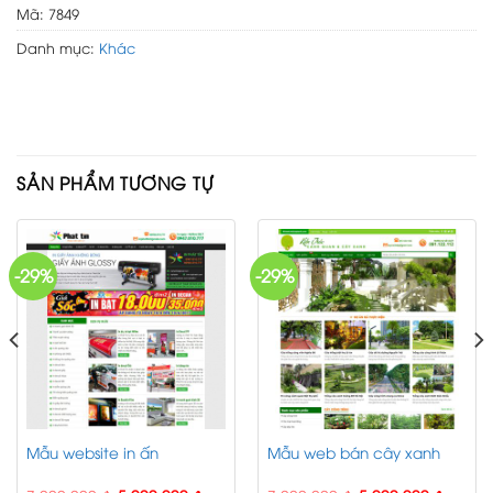
Mã:
7849
Danh mục:
Khác
SẢN PHẨM TƯƠNG TỰ
-29%
-29%
Mẫu website in ấn
Mẫu web bán cây xanh