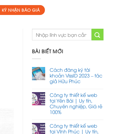
 KÝ NHẬN BÁO GIÁ
BÀI BIẾT MỚI
Cách đăng ký tài
khoản VissID 2023 – tác
giả Hữu Phúc
Công ty thiết kế web
tại Yên Bái | Uy tín,
Chuyên nghiệp, Giá rẻ
100%
Công ty thiết kế web
tại Vĩnh Phúc | Uy tín,