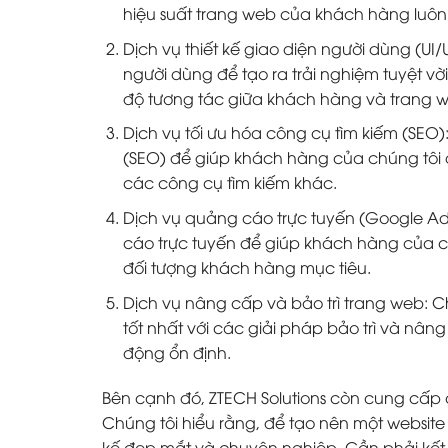
hiệu suất trang web của khách hàng luôn 
Dịch vụ thiết kế giao diện người dùng (UI
người dùng để tạo ra trải nghiệm tuyệt 
độ tương tác giữa khách hàng và trang 
Dịch vụ tối ưu hóa công cụ tìm kiếm (SEO
(SEO) để giúp khách hàng của chúng tôi 
các công cụ tìm kiếm khác.
Dịch vụ quảng cáo trực tuyến (Google A
cáo trực tuyến để giúp khách hàng của c
đối tượng khách hàng mục tiêu.
Dịch vụ nâng cấp và bảo trì trang web:
tốt nhất với các giải pháp bảo trì và nân
động ổn định.
Bên cạnh đó, ZTECH Solutions còn cung cấp 
Chúng tôi hiểu rằng, để tạo nên một website
kế đẹp mắt và chuyên nghiệp. Cần phải kết