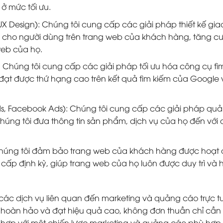
ở mức tối ưu.
/UX Design): Chúng tôi cung cấp các giải pháp thiết kế gia
vời cho người dùng trên trang web của khách hàng, tăng c
web của họ.
): Chúng tôi cung cấp các giải pháp tối ưu hóa công cụ tì
đạt được thứ hạng cao trên kết quả tìm kiếm của Google 
ds, Facebook Ads): Chúng tôi cung cấp các giải pháp qu
húng tôi đưa thông tin sản phẩm, dịch vụ của họ đến với
 Chúng tôi đảm bảo trang web của khách hàng được hoạt
g cấp định kỳ, giúp trang web của họ luôn được duy trì và 
các dịch vụ liên quan đến marketing và quảng cáo trực t
 hoàn hảo và đạt hiệu quả cao, không đơn thuần chỉ cần 
 hợp với một chiến lược marketing và quảng cáo phù hợp