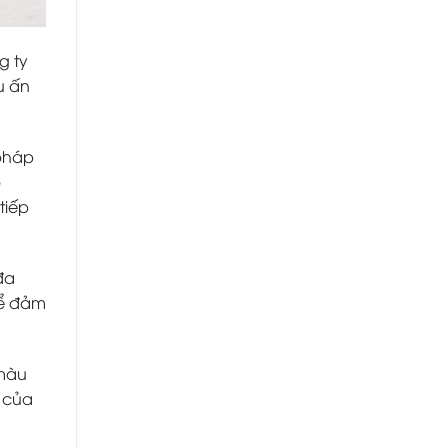
g ty
u ấn
 pháp
b
tiếp
đa
để đảm
 màu
 của