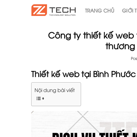
Skip
TRANG CHỦ
GIỚI 
to
content
Công ty thiết kế web
thương
Po
Thiết kế web tại Bình Phướ
Nội dung bài viết