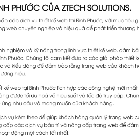
BÌNH PHƯỚC CỦA ZTECH SOLUTIONS.
ấp các dịch vụ thiết kế web tại Bình Phước, với mục tiêu g
ng web chuyên nghiệp và hiệu quả để phát triển thương 
inh nghiệm và kỹ năng trong lĩnh vực thiết kế web, đảm b
Bình Phước. Chúng tôi cam kết đưa ra các giải pháp thiết 
sắc và kiểu dáng để đảm bảo rằng trang web của khách 
hương hiệu.
 kế web tại Bình Phước tích hợp các công nghệ mới nhất 
 được tối ưu hoá về hiệu suất và tốc độ truy cập. Chún
áp ứng nhu cầu và mong muốn của khách hàng.
ịch vụ kèm theo để giúp khách hàng quản lý trang web c
ng cấp các dịch vụ bảo trì và nâng cấp trang web để đả
oạt động một cách tốt nhất.