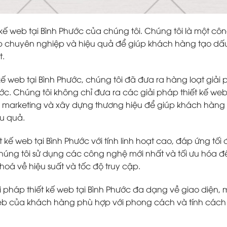
ế web tại Bình Phước của chúng tôi. Chúng tôi là một côn
b chuyên nghiệp và hiệu quả để giúp khách hàng tạo dấ
t.
 kế web tại Bình Phước, chúng tôi đã đưa ra hàng loạt giải
ớc. Chúng tôi không chỉ đưa ra các giải pháp thiết kế we
 marketing và xây dựng thương hiệu để giúp khách hàng 
u quả.
 kế web tại Bình Phước với tính linh hoạt cao, đáp ứng tối 
ng tôi sử dụng các công nghệ mới nhất và tối ưu hóa 
oá về hiệu suất và tốc độ truy cập.
i pháp thiết kế web tại Bình Phước đa dạng về giao diện,
eb của khách hàng phù hợp với phong cách và tính cách