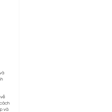
 và
nh
 về
 cách
ập và