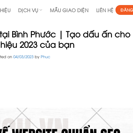
THIỆU
DỊCH VỤ
MẪU GIAO DIỆN
LIÊN HỆ
ĐĂNG
 tại Bình Phước | Tạo dấu ấn cho
 hiệu 2023 của bạn
sted on
04/03/2023
by
Phuc
c