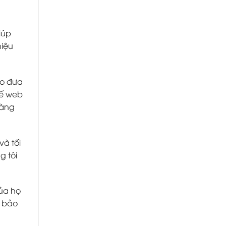
iúp
hiệu
ảo đưa
kế web
hàng
và tối
g tôi
ủa họ
m bảo