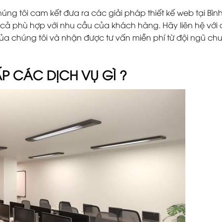
úng tôi cam kết đưa ra các giải pháp thiết kế web tại Bìn
 cả phù hợp với nhu cầu của khách hàng. Hãy liên hệ với
vụ của chúng tôi và nhận được tư vấn miễn phí từ đội ngũ ch
P CÁC DỊCH VỤ GÌ ?