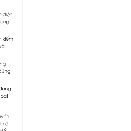
o diện
ường
m kiếm
và
ảng
 đúng
 động
hoạt
uyến.
thiết
 để