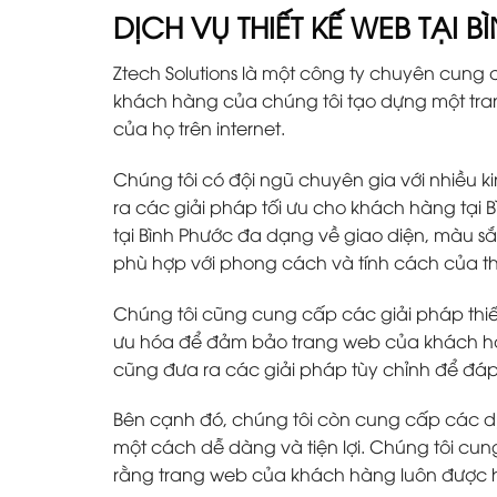
DỊCH VỤ THIẾT KẾ WEB TẠI 
Ztech Solutions là một công ty chuyên cung c
khách hàng của chúng tôi tạo dựng một tra
của họ trên internet.
Chúng tôi có đội ngũ chuyên gia với nhiều k
ra các giải pháp tối ưu cho khách hàng tại 
tại Bình Phước đa dạng về giao diện, màu 
phù hợp với phong cách và tính cách của t
Chúng tôi cũng cung cấp các giải pháp thiết
ưu hóa để đảm bảo trang web của khách hàng
cũng đưa ra các giải pháp tùy chỉnh để đ
Bên cạnh đó, chúng tôi còn cung cấp các d
một cách dễ dàng và tiện lợi. Chúng tôi cu
rằng trang web của khách hàng luôn được h