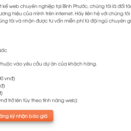
 kế web chuyên nghiệp tại Bình Phước, chúng tôi là đối t
ng hiệu của mình trên internet. Hãy liên hệ với chúng tôi
chúng tôi và nhận được tư vấn miễn phí từ đội ngũ chuyên g
ước
ụ thuộc vào yêu cầu dự án của khách hàng.
00 vnđ)
nđ)
đ)
 vnđ trở lên tùy theo tính năng web)
ăng ký nhận báo giá