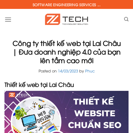
Skip
SOFTWARE ENGINEERING SERVICES ...
to
content
Công ty thiết kế web tại Lai Châu
| Đưa doanh nghiệp 4.0 của bạn
lên tầm cao mới
Posted on
14/03/2023
by
Phuc
Thiết kế web tại Lai Châu