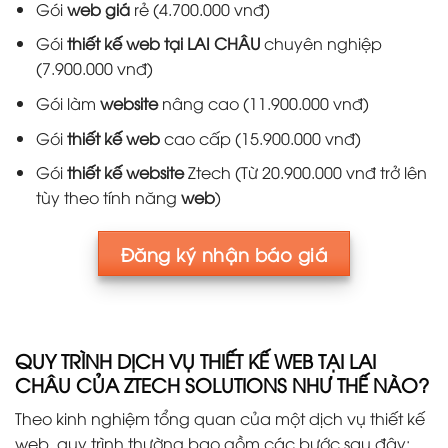
Gói
web giá
rẻ (4.700.000 vnđ)
Gói
thiết kế web tại LAI CHÂU
chuyên nghiệp
(7.900.000 vnđ)
Gói làm
website
nâng cao (11.900.000 vnđ)
Gói
thiết kế web
cao cấp (15.900.000 vnđ)
Gói
thiết kế website
Ztech (Từ 20.900.000 vnđ trở lên
tùy theo tính năng
web
)
Đăng ký nhận báo giá
QUY TRÌNH DỊCH VỤ THIẾT KẾ WEB TẠI LAI
CHÂU CỦA ZTECH SOLUTIONS NHƯ THẾ NÀO?
Theo kinh nghiệm tổng quan của một dịch vụ thiết kế
web, quy trình thường bao gồm các bước sau đây: