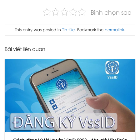
Bình chọn sao
This entry was posted in
Tin tức
. Bookmark the
permalink
.
Bài viết liên quan
Cách đăng ký tài khoản VissID 2023 – tác giả Hữu Phúc