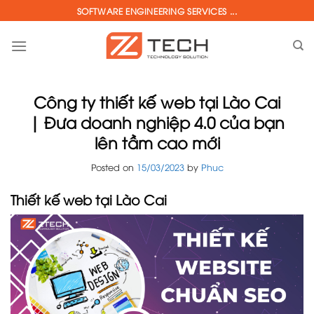
Skip
SOFTWARE ENGINEERING SERVICES ...
to
content
Công ty thiết kế web tại Lào Cai
| Đưa doanh nghiệp 4.0 của bạn
lên tầm cao mới
Posted on
15/03/2023
by
Phuc
Thiết kế web tại Lào Cai