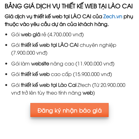
BẢNG GIÁ DỊCH VỤ THIẾT KẾ WEB TẠI LÀO CAI
Giá dịch vụ thiết kế web tại LÀO CAI của
Zech.vn
phụ
thuộc vào yêu cầu dự án của khách hàng.
Gói
web giá
rẻ (4.700.000 vnđ)
Gói
thiết kế web tại LÀO CAI
chuyên nghiệp
(7.900.000 vnđ)
Gói làm
website
nâng cao (11.900.000 vnđ)
Gói
thiết kế web
cao cấp (15.900.000 vnđ)
Gói
thiết kế web tại Lào Cai
Ztech (Từ 20.900.000
vnđ trở lên tùy theo tính năng
web
)
Đăng ký nhận báo giá