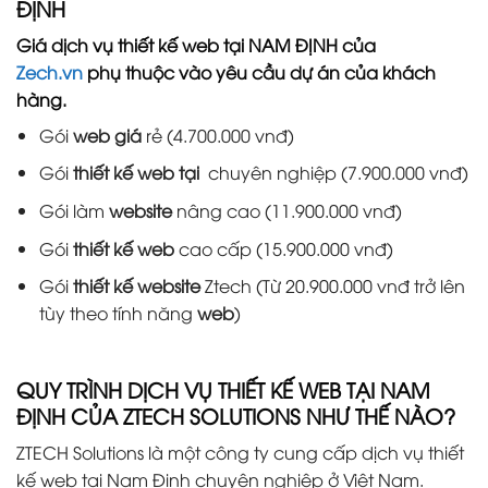
ĐỊNH
Giá dịch vụ thiết kế web tại NAM ĐỊNH của
Zech.vn
phụ thuộc vào yêu cầu dự án của khách
hàng.
Gói
web giá
rẻ (4.700.000 vnđ)
Gói
thiết kế web tại
chuyên nghiệp (7.900.000 vnđ)
Gói làm
website
nâng cao (11.900.000 vnđ)
Gói
thiết kế web
cao cấp (15.900.000 vnđ)
Gói
thiết kế website
Ztech (Từ 20.900.000 vnđ trở lên
tùy theo tính năng
web
)
QUY TRÌNH DỊCH VỤ THIẾT KẾ WEB TẠI NAM
ĐỊNH CỦA ZTECH SOLUTIONS NHƯ THẾ NÀO?
ZTECH Solutions là một công ty cung cấp dịch vụ thiết
kế web tại Nam Định chuyên nghiệp ở Việt Nam.