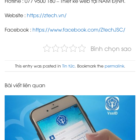
Hotline : 077 9500 180 – Thiết kế web tại NAM ĐỊNH.
Website :
https://ztech.vn/
Facebook :
https://www.facebook.com/ZtechJSC/
Bình chọn sao
This entry was posted in
Tin tức
. Bookmark the
permalink
.
Bài viết liên quan