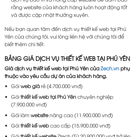
rằng website của khách hàng luôn hoạt động tốt
và được cập nhật thường xuyên.
Nếu bạn quan tâm đến dịch vụ thiết kế web tại Phú
Yên của chúng tôi, vui lòng liên hệ với chúng tôi để
biết thêm chi tiết.
BẢNG GIÁ DỊCH VỤ THIẾT KẾ WEB TẠI PHÚ YÊN
Giá dịch vụ thiết kế web tại Phú Yên của
Zech.vn
phụ
thuộc vào yêu cầu dự án của khách hàng.
Gói
web giá
rẻ (4.700.000 vnđ)
Gói
thiết kế web tại Phú Yên
chuyên nghiệp
(7.900.000 vnđ)
Gói làm
website
nâng cao (11.900.000 vnđ)
Gói
thiết kế web
cao cấp (15.900.000 vnđ)
Gói
thiết kế website
Ztech (Từ 20.900.000 vnđ trở lên