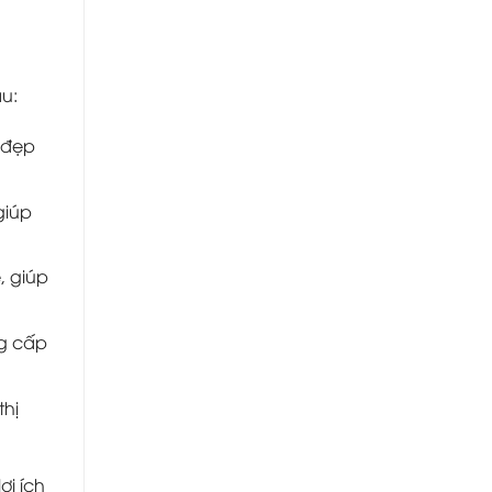
au:
 đẹp
giúp
, giúp
ng cấp
thị
ợi ích