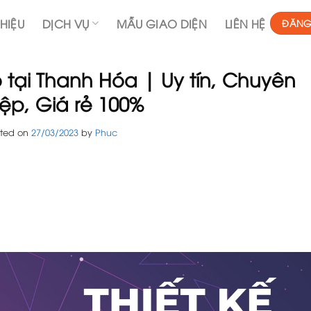
THIỆU
DỊCH VỤ
MẪU GIAO DIỆN
LIÊN HỆ
ĐĂNG
 tại Thanh Hóa | Uy tín, Chuyên
ệp, Giá rẻ 100%
sted on
27/03/2023
by
Phuc