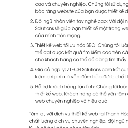
cao và chuyên nghiệp. Chúng tôi sử dụ
bảo rằng website của bạn được thiết kế 
Đội ngũ nhân viên tay nghề cao: Với đội 
Solutions sẽ giúp bạn thiết kế một trang
của mình trên mạng.
Thiết kế web tối ưu hóa SEO: Chúng tôi l
thể đạt được kết quả tìm kiếm cao trên c
cho khách hàng có thể dễ dàng tìm thấy w
Giá cả hợp lý: ZTECH Solutions cam kết cun
kiệm chi phí mà vẫn đảm bảo được chất l
Hỗ trợ khách hàng tận tình: Chúng tôi luôn
thiết kế web. Khách hàng có thể yên tâm đ
web chuyên nghiệp và hiệu quả.
Tóm lại, với dịch vụ thiết kế web tại Thanh 
chất lượng dịch vụ chuyên nghiệp, đội ngũ n
lý và hỗ trợ khách hàng tận tình.