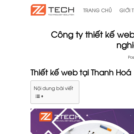
Skip
TRANG CHỦ
GIỚI 
to
content
Công ty thiết kế web
nghi
Po
Thiết kế web tại Thanh Hoá
Nội dung bài viết