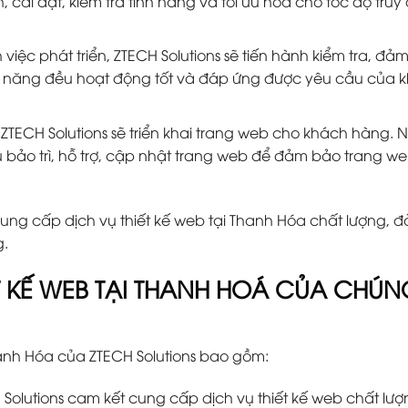
h, cài đặt, kiểm tra tính năng và tối ưu hóa cho tốc độ truy
 việc phát triển, ZTECH Solutions sẽ tiến hành kiểm tra, đả
h năng đều hoạt động tốt và đáp ứng được yêu cầu của 
g, ZTECH Solutions sẽ triển khai trang web cho khách hàng. 
ụ bảo trì, hỗ trợ, cập nhật trang web để đảm bảo trang w
 cung cấp dịch vụ thiết kế web tại Thanh Hóa chất lượng, 
g.
ẾT KẾ WEB TẠI THANH HOÁ CỦA CHÚN
hanh Hóa của ZTECH Solutions bao gồm:
Solutions cam kết cung cấp dịch vụ thiết kế web chất lượ