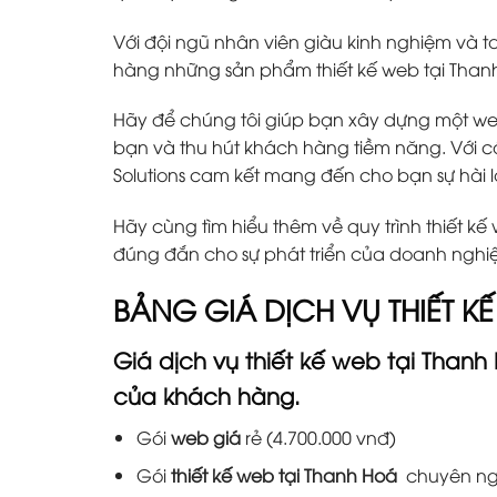
Với đội ngũ nhân viên giàu kinh nghiệm và 
hàng những sản phẩm thiết kế web tại Than
Hãy để chúng tôi giúp bạn xây dựng một web
bạn và thu hút khách hàng tiềm năng. Với cá
Solutions cam kết mang đến cho bạn sự hài l
Hãy cùng tìm hiểu thêm về quy trình thiết k
đúng đắn cho sự phát triển của doanh nghi
BẢNG GIÁ DỊCH VỤ THIẾT K
Giá dịch vụ thiết kế web tại Than
của khách hàng.
Gói
web giá
rẻ (4.700.000 vnđ)
Gói
thiết kế web tại Thanh Hoá
chuyên ngh