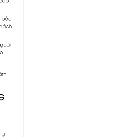
 cập
m bảo
khách
Ngoài
eb
đảm
G
ng