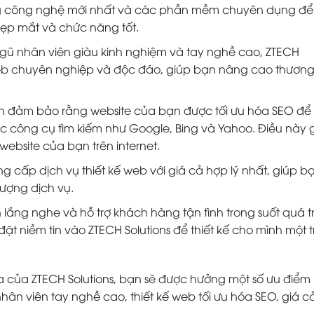
ng công nghệ mới nhất và các phần mềm chuyên dụng đ
đẹp mắt và chức năng tốt.
ngũ nhân viên giàu kinh nghiệm và tay nghề cao, ZTECH
 web chuyên nghiệp và độc đáo, giúp bạn nâng cao thương
uôn đảm bảo rằng website của bạn được tối ưu hóa SEO để
ác công cụ tìm kiếm như Google, Bing và Yahoo. Điều này 
ebsite của bạn trên internet.
g cấp dịch vụ thiết kế web với giá cả hợp lý nhất, giúp bạ
ượng dịch vụ.
 lắng nghe và hỗ trợ khách hàng tận tình trong suốt quá t
ặt niềm tin vào ZTECH Solutions để thiết kế cho mình một 
Hóa của ZTECH Solutions, bạn sẽ được hưởng một số ưu điểm
hân viên tay nghề cao, thiết kế web tối ưu hóa SEO, giá c