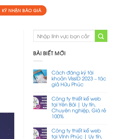
 KÝ NHẬN BÁO GIÁ
BÀI BIẾT MỚI
Cách đăng ký tài
khoản VissID 2023 – tác
giả Hữu Phúc
Công ty thiết kế web
tại Yên Bái | Uy tín,
Chuyên nghiệp, Giá rẻ
100%
Công ty thiết kế web
tại Vĩnh Phúc | Uy tín,