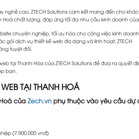
tay nghề cao, ZTECH Solutions cam kết mang đến cho khá
h Hoá chất lượng, đáp ứng tối đa nhu cầu kinh doanh của
site chuyên nghiệp, tối ưu hóa cho công việc kinh doan
c gói dịch vụ thiết kế web đa dạng và linh hoạt, ZTECH
òng tuyệt đối.
ế web tại Thanh Hóa của ZTECH Solutions để đưa ra quyết đ
ệp bạn.
Ế WEB TẠI THANH HOÁ
h Hoá của
Zech.vn
phụ thuộc vào yêu cầu dự 
iệp (7.900.000 vnđ)