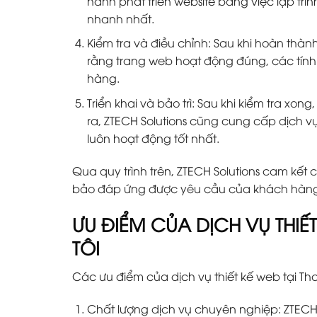
hành phát triển website bằng việc lập trìn
nhanh nhất.
Kiểm tra và điều chỉnh: Sau khi hoàn thành
rằng trang web hoạt động đúng, các tín
hàng.
Triển khai và bảo trì: Sau khi kiểm tra xon
ra, ZTECH Solutions cũng cung cấp dịch v
luôn hoạt động tốt nhất.
Qua quy trình trên, ZTECH Solutions cam kết
bảo đáp ứng được yêu cầu của khách hàn
ƯU ĐIỂM CỦA DỊCH VỤ THI
TÔI
Các ưu điểm của dịch vụ thiết kế web tại T
Chất lượng dịch vụ chuyên nghiệp: ZTECH 