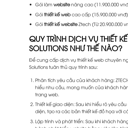
Gói làm
website
nâng cao (11.900.000 vnđ
Gói
thiết kế web
cao cấp (15.900.000 vnđ)
Gói
thiết kế website
Ztech (Từ 20.900.000 vn
QUY TRÌNH DỊCH VỤ THIẾT 
SOLUTIONS NHƯ THẾ NÀO?
Để cung cấp dịch vụ thiết kế web chuyên n
Solutions tuân thủ quy trình sau:
Phân tích yêu cầu của khách hàng: ZTECH 
hiểu nhu cầu, mong muốn của khách hàng 
trang web.
Thiết kế giao diện: Sau khi hiểu rõ yêu cầ
diện, tạo ra các bản thiết kế đồ họa với
Lập trình và phát triển: Sau khi khách hàn