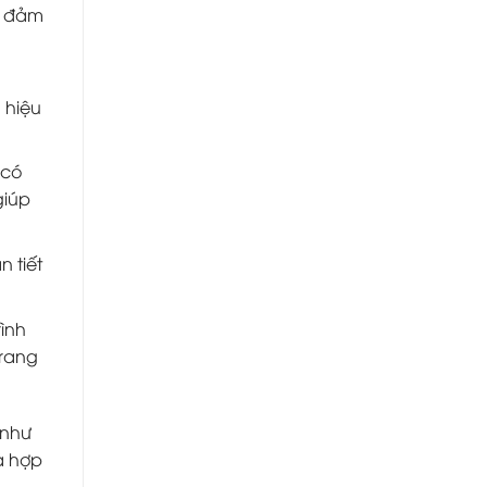
ể đảm
 hiệu
 có
giúp
n tiết
rình
trang
 như
ả hợp