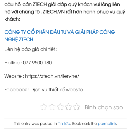
câu hỏi cần ZTECH giải đáp quý khách vui lòng liên
hệ với chúng tôi. ZTECH.VN rất hân hạnh phục vụ quý
khách:
CÔNG TY CỔ PHẦN ĐẦU TƯ VÀ GIẢI PHÁP CÔNG
NGHỆ ZTECH
Liên hệ báo giá chi tiết :
Hotline : 077 9500 180
Website : https://ztech.vn/lien-he/
Facebook : Dịch vụ thiết kế website
Bình chọn sao
This entry was posted in
Tin tức
. Bookmark the
permalink
.