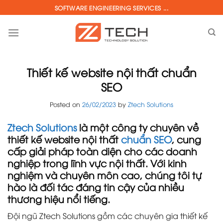
Skip
SOFTWARE ENGINEERING SERVICES ...
to
content
Thiết kế website nội thất chuẩn
SEO
Posted on
26/02/2023
by
Ztech Solutions
Ztech Solutions
là một công ty chuyên về
thiết kế website nội thất
chuẩn SEO
, cung
cấp giải pháp toàn diện cho các doanh
nghiệp trong lĩnh vực nội thất. Với kinh
nghiệm và chuyên môn cao, chúng tôi tự
hào là đối tác đáng tin cậy của nhiều
thương hiệu nổi tiếng.
Đội ngũ Ztech Solutions gồm các chuyên gia thiết kế