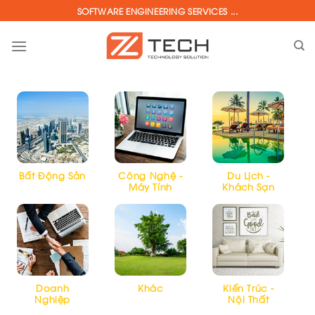
Skip
SOFTWARE ENGINEERING SERVICES ...
to
content
Bất Động Sản
Công Nghệ -
Du Lịch -
Máy Tính
Khách Sạn
Doanh
Khác
Kiến Trúc -
Nghiệp
Nội Thất