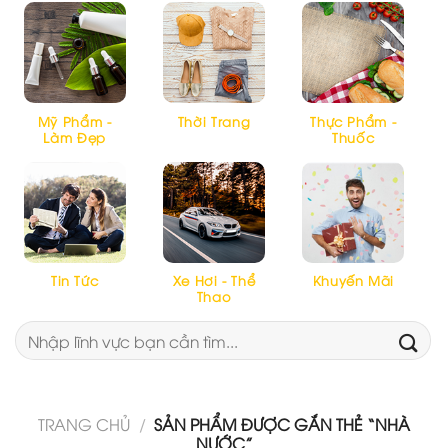
Mỹ Phẩm -
Thời Trang
Thực Phẩm -
Làm Đẹp
Thuốc
Tin Tức
Xe Hơi - Thể
Khuyến Mãi
Thao
Tìm
kiếm:
TRANG CHỦ
/
SẢN PHẨM ĐƯỢC GẮN THẺ “NHÀ
NƯỚC”