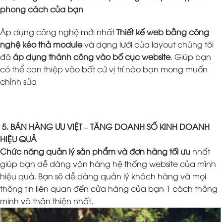
phong cách của bạn
Áp dụng công nghệ mới nhất
Thiết kế web bằng công
nghệ kéo thả module
và dạng lưới của layout chúng tôi
đã
áp dụng thành công vào bố cục website
. Giúp bạn
có thể can thiệp vào bất cứ vị trí nào bạn mong muốn
chỉnh sửa
5. BÁN HÀNG ƯU VIỆT – TĂNG DOANH SỐ KINH DOANH
HIỆU QUẢ
Chức năng quản lý sản phẩm và đơn hàng tối ưu
nhất
giúp bạn dễ dàng vận hàng hệ thống website của mình
hiệu quả. Bạn sẽ dễ dàng quản lý khách hàng và mọi
thông tin liên quan đến cửa hàng của bạn 1 cách thông
minh và thân thiện nhất.