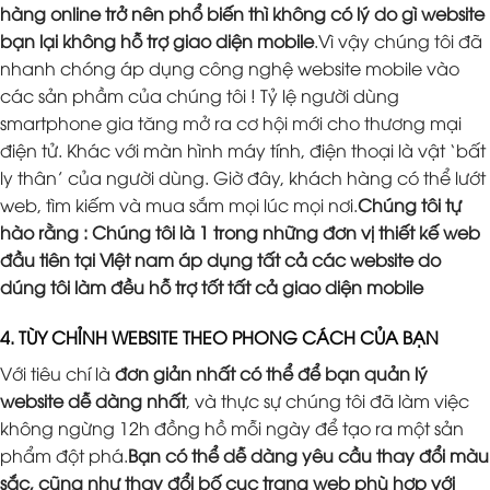
hàng online trở nên phổ biến thì không có lý do gì website
bạn lại không hỗ trợ giao diện mobile
.Vì vậy chúng tôi đã
nhanh chóng áp dụng công nghệ website mobile vào
các sản phầm của chúng tôi ! Tỷ lệ người dùng
smartphone gia tăng mở ra cơ hội mới cho thương mại
điện tử. Khác với màn hình máy tính, điện thoại là vật ‘bất
ly thân’ của người dùng. Giờ đây, khách hàng có thể lướt
web, tìm kiếm và mua sắm mọi lúc mọi nơi.
Chúng tôi tự
hào rằng : Chúng tôi là 1 trong những đơn vị thiết kế web
đầu tiên tại Việt nam áp dụng tất cả các website do
dúng tôi làm đều hỗ trợ tốt tất cả giao diện mobile
4. TÙY CHỈNH WEBSITE THEO PHONG CÁCH CỦA BẠN
Với tiêu chí là
đơn giản nhất có thể để bạn quản lý
website dễ dàng nhất
, và thực sự chúng tôi đã làm việc
không ngừng 12h đồng hồ mỗi ngày để tạo ra một sản
phẩm đột phá.
Bạn có thể dễ dàng yêu cầu thay đổi màu
sắc, cũng như thay đổi bố cục trang web phù hợp với