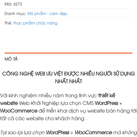
Mã:
6273
Danh mục:
Mỹ phẩm - Làm đẹp
Thẻ:
thực phẩm chức năng
MÔ TẢ
CÔNG NGHỆ WEB ƯU VIỆT ĐƯỢC NHIỀU NGƯỜI SỬ DỤNG
NHẤT NHẤT
Với kinh nghiệm nhiều năm trong lĩnh vực
thiết kế
website
Web Khởi Nghiệp lựa chọn CMS
WordPress
+
WooCommerce
để triển khai dịch vụ website bán hàng tới
tất cả các website cho khách hàng .
Tại sao lại lựa chọn
WordPress
+
WooCommerce
mà không