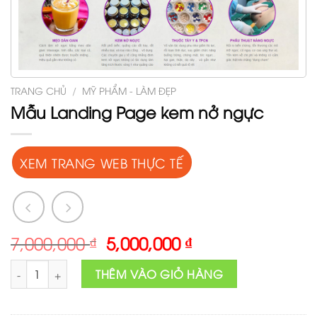
TRANG CHỦ
/
MỸ PHẨM - LÀM ĐẸP
Mẫu Landing Page kem nở ngực
XEM TRANG WEB THỰC TẾ
Original
Current
7,000,000
₫
5,000,000
₫
price
price
Mẫu Landing Page kem nở ngực số lượng
was:
is:
THÊM VÀO GIỎ HÀNG
7,000,000 ₫.
5,000,000 ₫.