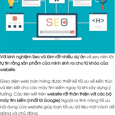
Với kinh nghiệm Seo và làm rất nhiều dự án
về seo nên tôi
tự tin rằng sản phẩm của mình sinh ra cho từ khóa của
website
.
Giao diện web bán hàng được thiết kế tối ưu về kiến trúc
và liên kết cho các máy tìm kiếm ngay từ khi xây dựng ý
tưởng. Các liên kết trên
website rất thân thiện với các bộ
máy tìm kiếm (nhất là Google)
Ngoài ra tính năng tối ưu
nội dung của website giúp bạn tối ưu dữ liệu một cách dễ
dàng và chủ động