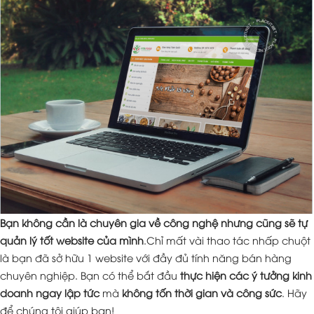
Bạn không cần là chuyên gia về công nghệ nhưng cũng sẽ tự
quản lý tốt website của mình
.Chỉ mất vài thao tác nhấp chuột
là bạn đã sở hữu 1 website với đầy đủ tính năng bán hàng
chuyên nghiệp. Bạn có thể bắt đầu
thực hiện các ý tưởng kinh
doanh ngay lập tức
mà
không tốn thời gian và công sức
. Hãy
để chúng tôi giúp bạn!