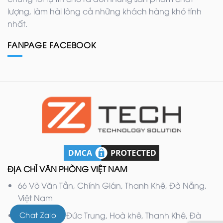
lượng, làm hài lòng cả những khách hàng khó tính
nhất.
FANPAGE FACEBOOK
ĐỊA CHỈ VĂN PHÒNG VIỆT NAM
66 Võ Văn Tần, Chính Gián, Thanh Khê, Đà Nẵng,
Việt Nam
Chat Zalo
132 Nguyễn Đức Trung, Hoà khê, Thanh Khê, Đà