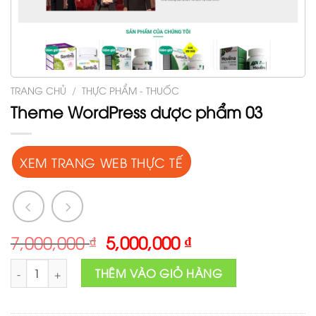
TRANG CHỦ
/
THỰC PHẨM - THUỐC
Theme WordPress dược phẩm 03
XEM TRANG WEB THỰC TẾ
Original
Current
7,000,000
₫
5,000,000
₫
price
price
Theme Wordpress dược phẩm 03 số lượng
was:
is:
THÊM VÀO GIỎ HÀNG
7,000,000 ₫.
5,000,000 ₫.