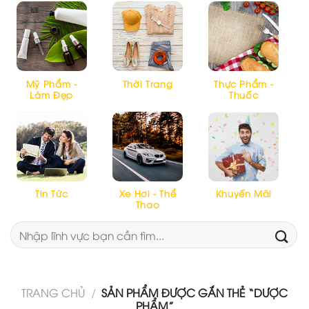
Mỹ Phẩm -
Thời Trang
Thực Phẩm -
Làm Đẹp
Thuốc
Tin Tức
Xe Hơi - Thể
Khuyến Mãi
Thao
Tìm
kiếm:
TRANG CHỦ
/
SẢN PHẨM ĐƯỢC GẮN THẺ “DƯỢC
PHẨM”