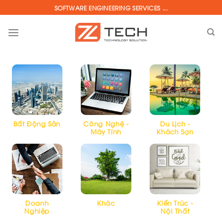
Skip
SOFTWARE ENGINEERING SERVICES ...
to
content
Bất Động Sản
Công Nghệ -
Du Lịch -
Máy Tính
Khách Sạn
Doanh
Khác
Kiến Trúc -
Nghiệp
Nội Thất