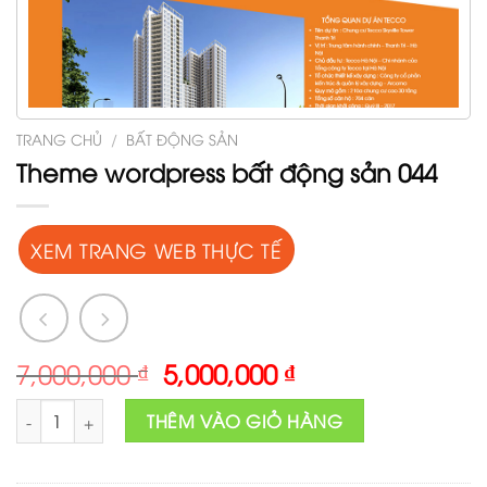
TRANG CHỦ
/
BẤT ĐỘNG SẢN
Theme wordpress bất động sản 044
XEM TRANG WEB THỰC TẾ
Original
Current
7,000,000
₫
5,000,000
₫
price
price
Theme wordpress bất động sản 044 số lượng
was:
is:
THÊM VÀO GIỎ HÀNG
7,000,000 ₫.
5,000,000 ₫.