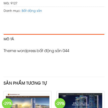
Mã:
9127
Danh mục:
Bất động sản
MÔ TẢ
Theme wordpress bất động sản 044
SẢN PHẨM TƯƠNG TỰ
-29%
-29%