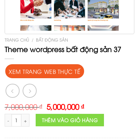
TRANG CHỦ
/
BẤT ĐỘNG SẢN
Theme wordpress bất động sản 37
XEM TRANG WEB THỰC TẾ
Original
Current
7,000,000
₫
5,000,000
₫
price
price
Theme wordpress bất động sản 37 số lượng
was:
is:
THÊM VÀO GIỎ HÀNG
7,000,000 ₫.
5,000,000 ₫.