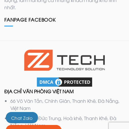
lượng, làm hài lòng cả những khách hàng khó tính
nhất.
FANPAGE FACEBOOK
ĐỊA CHỈ VĂN PHÒNG VIỆT NAM
66 Võ Văn Tần, Chính Gián, Thanh Khê, Đà Nẵng,
Việt Nam
132 Nguyễn Đức Trung, Hoà khê, Thanh Khê, Đà
Chat Zalo
Nẵng, Việt Nam