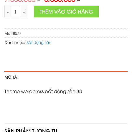
price
price
Theme wordpress bất động sản 38 số lượng
was:
is:
THÊM VÀO GIỎ HÀNG
7,000,000 ₫.
5,000,000 ₫.
Mã:
8577
Danh mục:
Bất động sản
MÔ TẢ
Theme wordpress bất động sản 38
SẢN PHẨM TƯƠNG TỰ