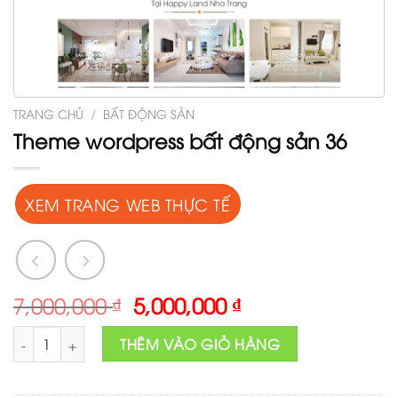
TRANG CHỦ
/
BẤT ĐỘNG SẢN
Theme wordpress bất động sản 36
XEM TRANG WEB THỰC TẾ
Original
Current
7,000,000
₫
5,000,000
₫
price
price
Theme wordpress bất động sản 36 số lượng
was:
is:
THÊM VÀO GIỎ HÀNG
7,000,000 ₫.
5,000,000 ₫.