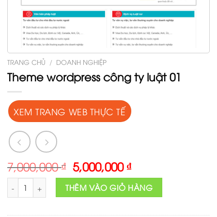
TRANG CHỦ
/
DOANH NGHIỆP
Theme wordpress công ty luật 01
XEM TRANG WEB THỰC TẾ
Original
Current
7,000,000
₫
5,000,000
₫
price
price
Theme wordpress công ty luật 01 số lượng
was:
is:
THÊM VÀO GIỎ HÀNG
7,000,000 ₫.
5,000,000 ₫.