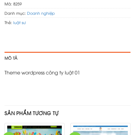
Mã:
8259
Danh mục:
Doanh nghiệp
Thẻ:
luật sư
MÔ TẢ
Theme wordpress công ty luật 01
SẢN PHẨM TƯƠNG TỰ