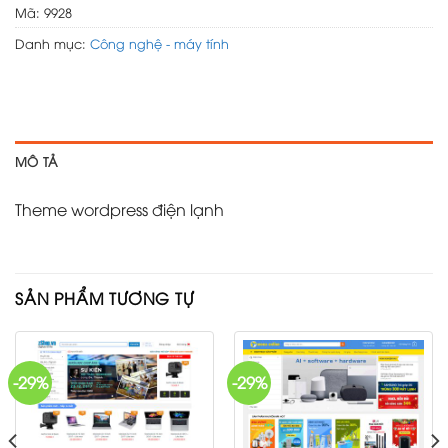
Mã:
9928
Danh mục:
Công nghệ - máy tính
MÔ TẢ
Theme wordpress điện lạnh
SẢN PHẨM TƯƠNG TỰ
-29%
-29%