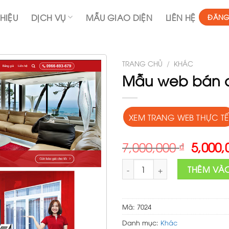
THIỆU
DỊCH VỤ
MẪU GIAO DIỆN
LIÊN HỆ
ĐĂNG
TRANG CHỦ
/
KHÁC
Mẫu web bán 
XEM TRANG WEB THỰC TẾ
Origin
7,000,000
₫
5,000
price
Mẫu web bán cửa nhôm số l
was:
THÊM VÀ
7,000,
Mã:
7024
Danh mục:
Khác