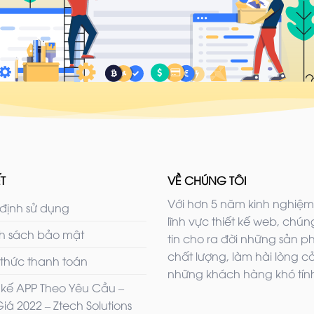
T
VỀ CHÚNG TÔI
Với hơn 5 năm kinh nghiệm
định sử dụng
lĩnh vực thiết kế web, chúng
h sách bảo mật
tin cho ra đời những sản 
chất lượng, làm hài lòng c
 thức thanh toán
những khách hàng khó tính
t kế APP Theo Yêu Cầu –
iá 2022 – Ztech Solutions