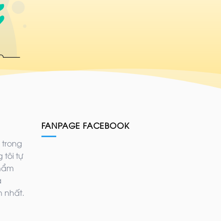
FANPAGE FACEBOOK
 trong
 tôi tự
phẩm
ả
 nhất.