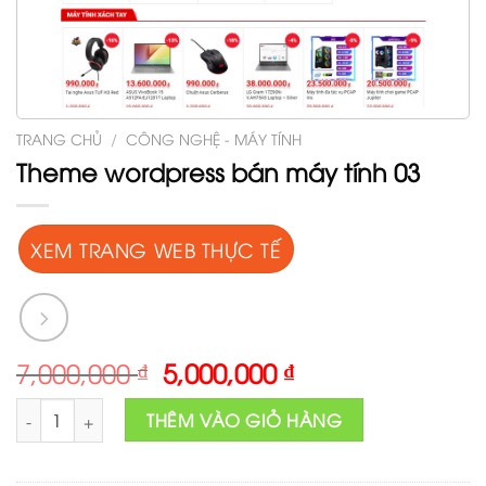
TRANG CHỦ
/
CÔNG NGHỆ - MÁY TÍNH
Theme wordpress bán máy tính 03
XEM TRANG WEB THỰC TẾ
Original
Current
7,000,000
₫
5,000,000
₫
price
price
Theme wordpress bán máy tính 03 số lượng
was:
is:
THÊM VÀO GIỎ HÀNG
7,000,000 ₫.
5,000,000 ₫.