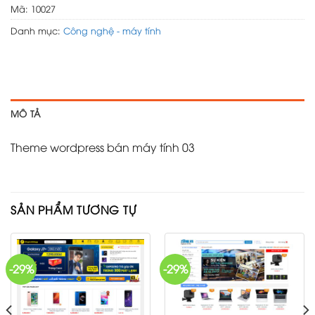
Mã:
10027
Danh mục:
Công nghệ - máy tính
MÔ TẢ
Theme wordpress bán máy tính 03
SẢN PHẨM TƯƠNG TỰ
-29%
-29%