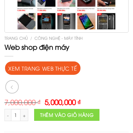
TRANG CHỦ
/
CÔNG NGHỆ - MÁY TÍNH
Web shop điện máy
XEM TRANG WEB THỰC TẾ
Original
Current
7,000,000
₫
5,000,000
₫
price
price
Web shop điện máy số lượng
was:
is:
THÊM VÀO GIỎ HÀNG
7,000,000 ₫.
5,000,000 ₫.