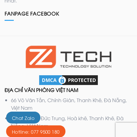
nhất.
FANPAGE FACEBOOK
ĐỊA CHỈ VĂN PHÒNG VIỆT NAM
66 Võ Văn Tần, Chính Gián, Thanh Khê, Đà Nẵng,
Việt Nam
Chat Zalo
132 Nguyễn Đức Trung, Hoà khê, Thanh Khê, Đà
Nẵng, Việt Nam
Hotline: 077 9500 180