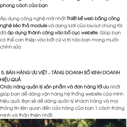
phong cách của bạn
Áp dụng công nghệ mới nhất
Thiết kế web bằng công
nghệ kéo thả module
và dạng lưới của layout chúng tôi
đã
áp dụng thành công vào bố cục website
. Giúp bạn
có thể can thiệp vào bất cứ vị trí nào bạn mong muốn
chỉnh sửa
5. BÁN HÀNG ƯU VIỆT – TĂNG DOANH SỐ KINH DOANH
HIỆU QUẢ
Chức năng quản lý sản phẩm và đơn hàng tối ưu
nhất
giúp bạn dễ dàng vận hàng hệ thống website của mình
hiệu quả. Bạn sẽ dễ dàng quản lý khách hàng và mọi
thông tin liên quan đến cửa hàng của bạn 1 cách thông
minh và thân thiện nhất.