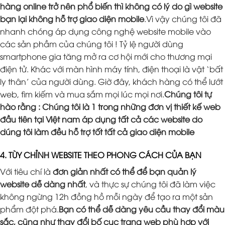
hàng online trở nên phổ biến thì không có lý do gì website
bạn lại không hỗ trợ giao diện mobile
.Vì vậy chúng tôi đã
nhanh chóng áp dụng công nghệ website mobile vào
các sản phầm của chúng tôi ! Tỷ lệ người dùng
smartphone gia tăng mở ra cơ hội mới cho thương mại
điện tử. Khác với màn hình máy tính, điện thoại là vật ‘bất
ly thân’ của người dùng. Giờ đây, khách hàng có thể lướt
web, tìm kiếm và mua sắm mọi lúc mọi nơi.
Chúng tôi tự
hào rằng : Chúng tôi là 1 trong những đơn vị thiết kế web
đầu tiên tại Việt nam áp dụng tất cả các website do
dúng tôi làm đều hỗ trợ tốt tất cả giao diện mobile
4. TÙY CHỈNH WEBSITE THEO PHONG CÁCH CỦA BẠN
Với tiêu chí là
đơn giản nhất có thể để bạn quản lý
website dễ dàng nhất
, và thực sự chúng tôi đã làm việc
không ngừng 12h đồng hồ mỗi ngày để tạo ra một sản
phẩm đột phá.
Bạn có thể dễ dàng yêu cầu thay đổi màu
sắc, cũng như thay đổi bố cục trang web phù hợp với