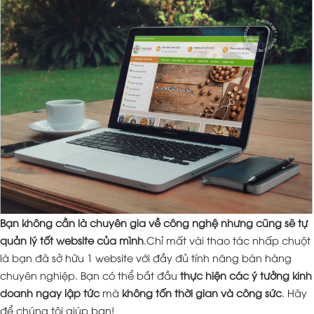
Bạn không cần là chuyên gia về công nghệ nhưng cũng sẽ tự
quản lý tốt website của mình
.Chỉ mất vài thao tác nhấp chuột
là bạn đã sở hữu 1 website với đầy đủ tính năng bán hàng
chuyên nghiệp. Bạn có thể bắt đầu
thực hiện các ý tưởng kinh
doanh ngay lập tức
mà
không tốn thời gian và công sức
. Hãy
để chúng tôi giúp bạn!