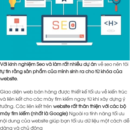
Với kinh nghiệm Seo và làm rất nhiều dự án
về seo nên tôi
tự tin rằng sản phẩm của mình sinh ra cho từ khóa của
website
.
Giao diện web bán hàng được thiết kế tối ưu về kiến trúc
và liên kết cho các máy tìm kiếm ngay từ khi xây dựng ý
tưởng. Các liên kết trên
website rất thân thiện với các bộ
máy tìm kiếm (nhất là Google)
Ngoài ra tính năng tối ưu
nội dung của website giúp bạn tối ưu dữ liệu một cách dễ
dàng và chủ động