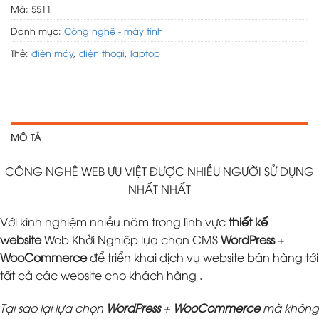
Mã:
5511
Danh mục:
Công nghệ - máy tính
Thẻ:
điện máy
,
điện thoại
,
laptop
MÔ TẢ
CÔNG NGHỆ WEB ƯU VIỆT ĐƯỢC NHIỀU NGƯỜI SỬ DỤNG
NHẤT NHẤT
Với kinh nghiệm nhiều năm trong lĩnh vực
thiết kế
website
Web Khởi Nghiệp lựa chọn CMS
WordPress
+
WooCommerce
để triển khai dịch vụ website bán hàng tới
tất cả các website cho khách hàng .
Tại sao lại lựa chọn
WordPress
+
WooCommerce
mà không