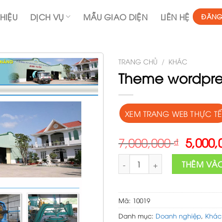
THIỆU
DỊCH VỤ
MẪU GIAO DIỆN
LIÊN HỆ
ĐĂNG
TRANG CHỦ
/
KHÁC
Theme wordpres
XEM TRANG WEB THỰC TẾ
Origin
7,000,000
₫
5,000
price
Theme wordpress bán thiết bị 
was:
THÊM VÀ
7,000,
Mã:
10019
Danh mục:
Doanh nghiệp
,
Khác