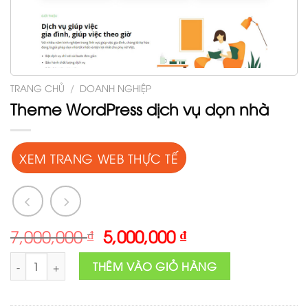
TRANG CHỦ
/
DOANH NGHIỆP
Theme WordPress dịch vụ dọn nhà
XEM TRANG WEB THỰC TẾ
Original
Current
7,000,000
₫
5,000,000
₫
price
price
Theme Wordpress dịch vụ dọn nhà số lượng
was:
is:
THÊM VÀO GIỎ HÀNG
7,000,000 ₫.
5,000,000 ₫.