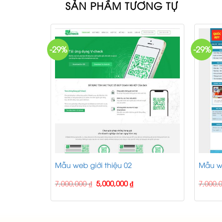
SẢN PHẨM TƯƠNG TỰ
-29%
-29%
yện thi
Mẫu web giới thiệu 02
Mẫu w
rrent
Original
Current
7,000,000
₫
5,000,000
₫
7,000,
ce
price
price
was:
is:
00,000 ₫.
7,000,000 ₫.
5,000,000 ₫.