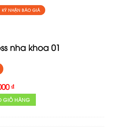
 KÝ NHẬN BÁO GIÁ
ss nha khoa 01
al
Current
,000
₫
price
 số lượng
is:
O GIỎ HÀNG
000 ₫.
5,000,000 ₫.