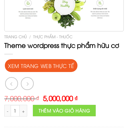
TRANG CHỦ
/
THỰC PHẨM - THUỐC
Theme wordpress thực phẩm hữu cơ
XEM TRANG WEB THỰC TẾ
Original
Current
7,000,000
₫
5,000,000
₫
price
price
Theme wordpress thực phẩm hữu cơ số lượng
was:
is:
THÊM VÀO GIỎ HÀNG
7,000,000 ₫.
5,000,000 ₫.